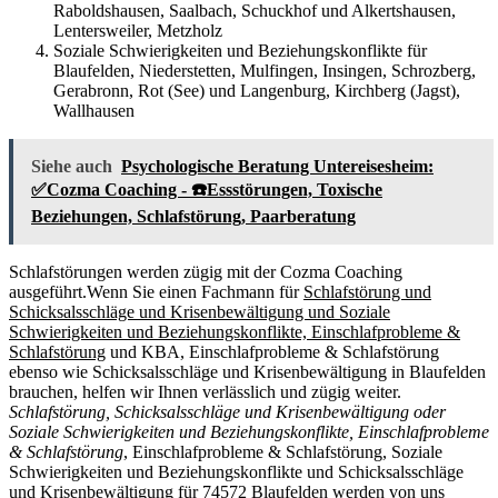
Raboldshausen, Saalbach, Schuckhof und Alkertshausen,
Lentersweiler, Metzholz
Soziale Schwierigkeiten und Beziehungskonflikte für
Blaufelden, Niederstetten, Mulfingen, Insingen, Schrozberg,
Gerabronn, Rot (See) und Langenburg, Kirchberg (Jagst),
Wallhausen
Siehe auch
Psychologische Beratung Untereisesheim:
✅Cozma Coaching - ☎️Essstörungen, Toxische
Beziehungen, Schlafstörung, Paarberatung
Schlafstörungen werden zügig mit der Cozma Coaching
ausgeführt.Wenn Sie einen Fachmann für
Schlafstörung und
Schicksalsschläge und Krisenbewältigung und Soziale
Schwierigkeiten und Beziehungskonflikte, Einschlafprobleme &
Schlafstörung
und KBA, Einschlafprobleme & Schlafstörung
ebenso wie Schicksalsschläge und Krisenbewältigung in Blaufelden
brauchen, helfen wir Ihnen verlässlich und zügig weiter.
Schlafstörung, Schicksalsschläge und Krisenbewältigung oder
Soziale Schwierigkeiten und Beziehungskonflikte, Einschlafprobleme
& Schlafstörung
, Einschlafprobleme & Schlafstörung, Soziale
Schwierigkeiten und Beziehungskonflikte und Schicksalsschläge
und Krisenbewältigung für 74572 Blaufelden werden von uns