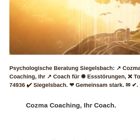
Psychologische Beratung Siegelsbach: ↗️ Cozma
Coaching, Ihr ↗️ Coach für ✺ Essstörungen, ❌ T
74936 ✔️ Siegelsbach. ❤ Gemeinsam stark. ✉ ✔.
Cozma Coaching, Ihr Coach.