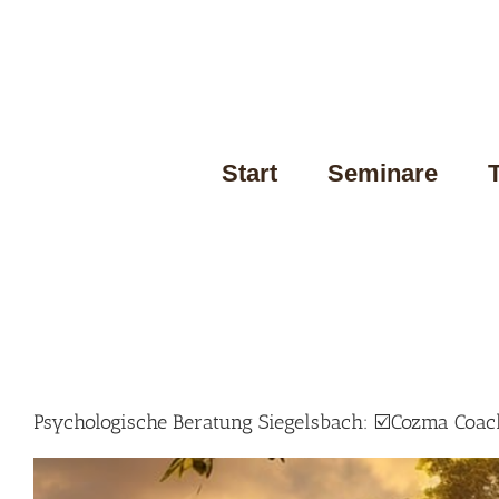
Skip
to
content
Start
Seminare
Psychologische Beratung Siegelsbach: ☑️Cozma Coach