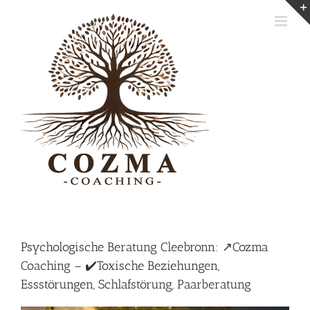
Skip
to
content
Psychologische Beratung Cleebronn: ↗️Cozma
Coaching – ✔️Toxische Beziehungen,
Essstörungen, Schlafstörung, Paarberatung