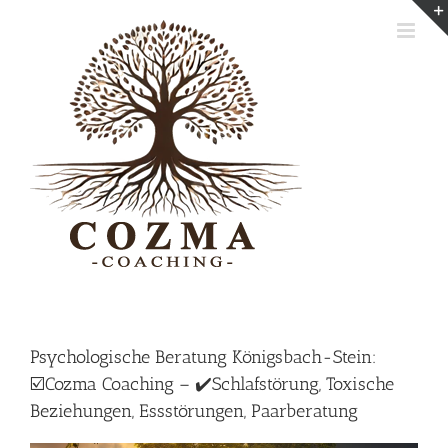
Skip
to
content
Psychologische Beratung Königsbach-Stein:
☑️Cozma Coaching – ✔️Schlafstörung, Toxische
Beziehungen, Essstörungen, Paarberatung