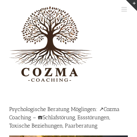
Skip
to
content
Psychologische Beratung Möglingen: ↗️Cozma
Coaching – ☎️Schlafstörung, Essstörungen,
Toxische Beziehungen, Paarberatung