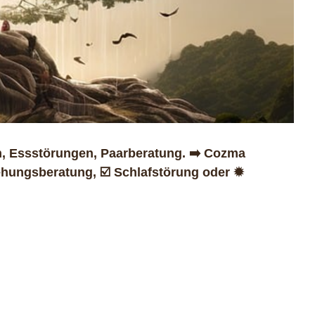
, Essstörungen, Paarberatung. ➡️ Cozma
ehungsberatung, ☑️ Schlafstörung oder ✹