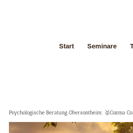
Skip
to
content
Start
Seminare
Psychologische Beratung Obersontheim: 🥇Cozma Coa