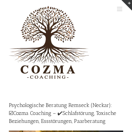
Skip
to
content
Psychologische Beratung Remseck (Neckar):
☑️Cozma Coaching – ✔️Schlafstörung, Toxische
Beziehungen, Essstörungen, Paarberatung