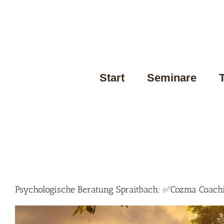
Skip
to
content
Start
Seminare
Psychologische Beratung Spraitbach: ✅Cozma Coachin