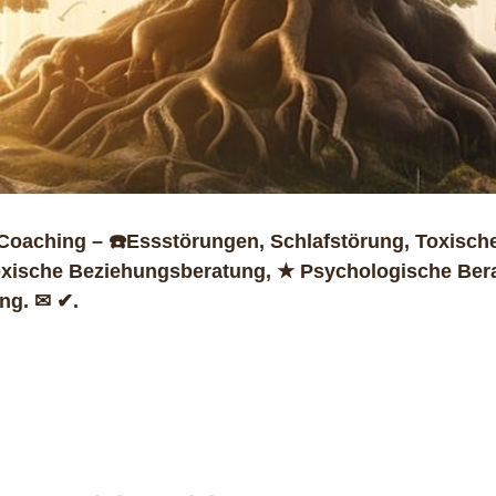
Coaching – ☎️Essstörungen, Schlafstörung, Toxisch
oxische Beziehungsberatung, ★ Psychologische Bera
ung. ✉ ✔.