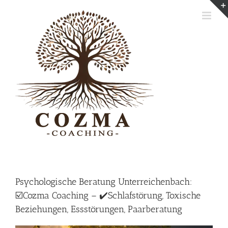
Skip
to
content
Psychologische Beratung Unterreichenbach:
☑️Cozma Coaching – ✔️Schlafstörung, Toxische
Beziehungen, Essstörungen, Paarberatung